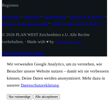
Regionen
Hohenems
·
Dornbirn
·
Kummenberg
·
Feldkirch & Walgau
·
Bregenz & Bregenzerwald
·
Bludenz, Montafon & Arlberg
© 2026 PLAN WEST Zeichenbüro e.U. Alle Rechte
vorbehalten. · Made with ♥ by
Cloudschmiede
Impressum
Datenschutz
Wir verwenden Google Analytics, um zu verstehen, wie
Besucher unsere Website nutzen – damit wir sie verbessern
können. Deine Daten werden anonymisiert. Mehr dazu in
unserer
Datenschutzerklärung
.
Nur notwendige
Alle akzeptieren