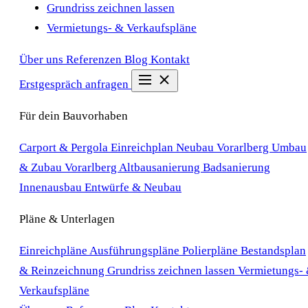
Grundriss zeichnen lassen
Vermietungs- & Verkaufspläne
Über uns
Referenzen
Blog
Kontakt
Erstgespräch anfragen
Für dein Bauvorhaben
Carport & Pergola Einreichplan
Neubau Vorarlberg
Umbau
& Zubau Vorarlberg
Altbausanierung
Badsanierung
Innenausbau
Entwürfe & Neubau
Pläne & Unterlagen
Einreichpläne
Ausführungspläne
Polierpläne
Bestandsplan
& Reinzeichnung
Grundriss zeichnen lassen
Vermietungs-
Verkaufspläne