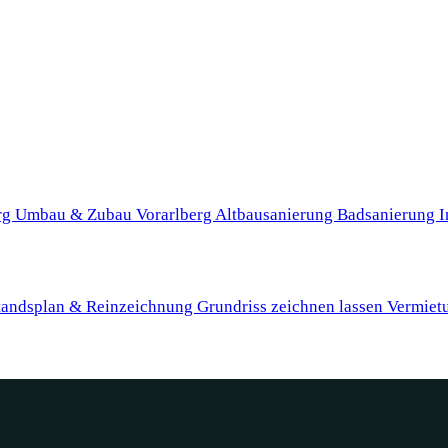
rg
Umbau & Zubau Vorarlberg
Altbausanierung
Badsanierung
I
tandsplan & Reinzeichnung
Grundriss zeichnen lassen
Vermiet