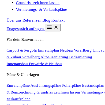
Grundriss zeichnen lassen
Vermietungs- & Verkaufspläne
Über uns
Referenzen
Blog
Kontakt
Erstgespräch anfragen
Für dein Bauvorhaben
Carport & Pergola Einreichplan
Neubau Vorarlberg
Umbau
& Zubau Vorarlberg
Altbausanierung
Badsanierung
Innenausbau
Entwürfe & Neubau
Pläne & Unterlagen
Einreichpläne
Ausführungspläne
Polierpläne
Bestandsplan
& Reinzeichnung
Grundriss zeichnen lassen
Vermietungs-
Verkaufspläne