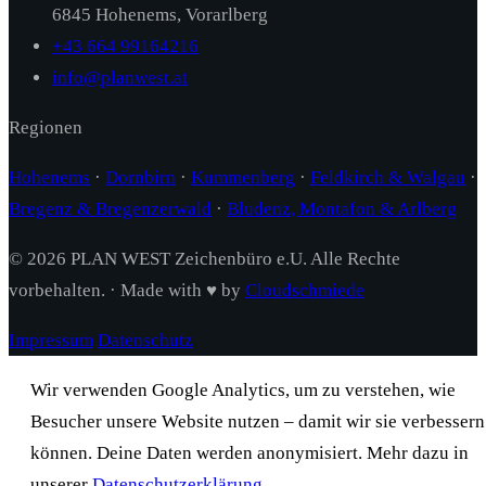
6845 Hohenems, Vorarlberg
+43 664 99164216
info@planwest.at
Regionen
Hohenems
·
Dornbirn
·
Kummenberg
·
Feldkirch & Walgau
·
Bregenz & Bregenzerwald
·
Bludenz, Montafon & Arlberg
© 2026 PLAN WEST Zeichenbüro e.U. Alle Rechte
vorbehalten. · Made with ♥ by
Cloudschmiede
Impressum
Datenschutz
Wir verwenden Google Analytics, um zu verstehen, wie
Besucher unsere Website nutzen – damit wir sie verbessern
können. Deine Daten werden anonymisiert. Mehr dazu in
unserer
Datenschutzerklärung
.