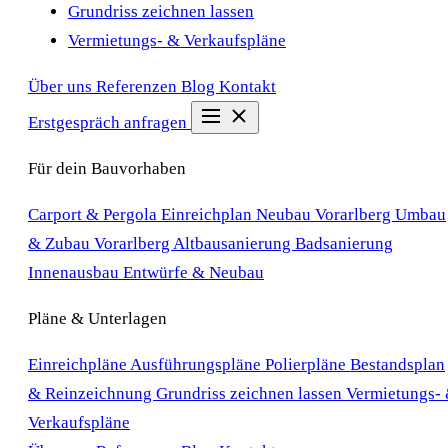
Grundriss zeichnen lassen
Vermietungs- & Verkaufspläne
Über uns
Referenzen
Blog
Kontakt
Erstgespräch anfragen
Für dein Bauvorhaben
Carport & Pergola Einreichplan
Neubau Vorarlberg
Umbau
& Zubau Vorarlberg
Altbausanierung
Badsanierung
Innenausbau
Entwürfe & Neubau
Pläne & Unterlagen
Einreichpläne
Ausführungspläne
Polierpläne
Bestandsplan
& Reinzeichnung
Grundriss zeichnen lassen
Vermietungs-
Verkaufspläne