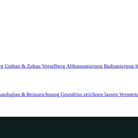
rg
Umbau & Zubau Vorarlberg
Altbausanierung
Badsanierung
I
tandsplan & Reinzeichnung
Grundriss zeichnen lassen
Vermiet