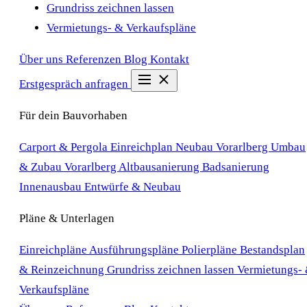
Grundriss zeichnen lassen
Vermietungs- & Verkaufspläne
Über uns
Referenzen
Blog
Kontakt
Erstgespräch anfragen
Für dein Bauvorhaben
Carport & Pergola Einreichplan
Neubau Vorarlberg
Umbau
& Zubau Vorarlberg
Altbausanierung
Badsanierung
Innenausbau
Entwürfe & Neubau
Pläne & Unterlagen
Einreichpläne
Ausführungspläne
Polierpläne
Bestandsplan
& Reinzeichnung
Grundriss zeichnen lassen
Vermietungs-
Verkaufspläne