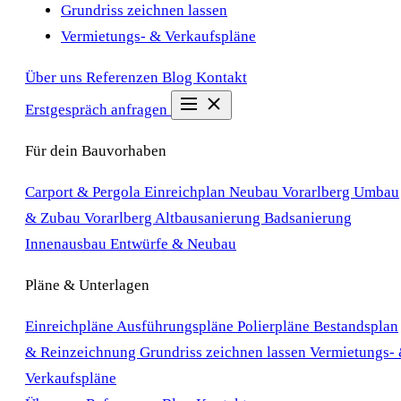
Grundriss zeichnen lassen
Vermietungs- & Verkaufspläne
Über uns
Referenzen
Blog
Kontakt
Erstgespräch anfragen
Für dein Bauvorhaben
Carport & Pergola Einreichplan
Neubau Vorarlberg
Umbau
& Zubau Vorarlberg
Altbausanierung
Badsanierung
Innenausbau
Entwürfe & Neubau
Pläne & Unterlagen
Einreichpläne
Ausführungspläne
Polierpläne
Bestandsplan
& Reinzeichnung
Grundriss zeichnen lassen
Vermietungs-
Verkaufspläne