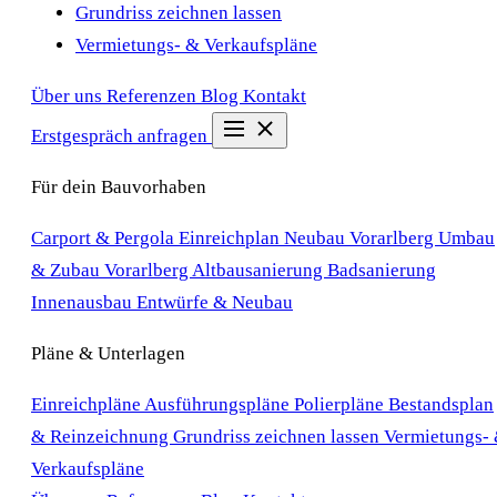
Grundriss zeichnen lassen
Vermietungs- & Verkaufspläne
Über uns
Referenzen
Blog
Kontakt
Erstgespräch anfragen
Für dein Bauvorhaben
Carport & Pergola Einreichplan
Neubau Vorarlberg
Umbau
& Zubau Vorarlberg
Altbausanierung
Badsanierung
Innenausbau
Entwürfe & Neubau
Pläne & Unterlagen
Einreichpläne
Ausführungspläne
Polierpläne
Bestandsplan
& Reinzeichnung
Grundriss zeichnen lassen
Vermietungs-
Verkaufspläne