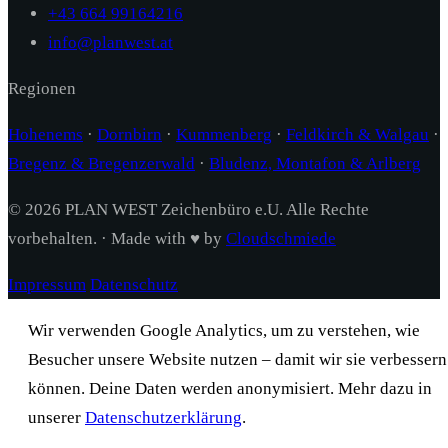
+43 664 99164216
info@planwest.at
Regionen
Hohenems
·
Dornbirn
·
Kummenberg
·
Feldkirch & Walgau
·
Bregenz & Bregenzerwald
·
Bludenz, Montafon & Arlberg
© 2026 PLAN WEST Zeichenbüro e.U. Alle Rechte
vorbehalten. · Made with ♥ by
Cloudschmiede
Impressum
Datenschutz
Wir verwenden Google Analytics, um zu verstehen, wie
Besucher unsere Website nutzen – damit wir sie verbessern
können. Deine Daten werden anonymisiert. Mehr dazu in
unserer
Datenschutzerklärung
.