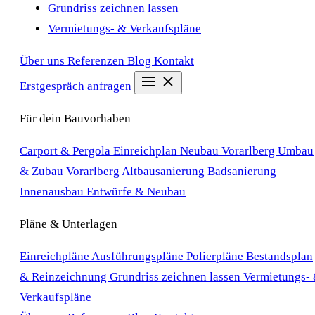
Grundriss zeichnen lassen
Vermietungs- & Verkaufspläne
Über uns
Referenzen
Blog
Kontakt
Erstgespräch anfragen
Für dein Bauvorhaben
Carport & Pergola Einreichplan
Neubau Vorarlberg
Umbau
& Zubau Vorarlberg
Altbausanierung
Badsanierung
Innenausbau
Entwürfe & Neubau
Pläne & Unterlagen
Einreichpläne
Ausführungspläne
Polierpläne
Bestandsplan
& Reinzeichnung
Grundriss zeichnen lassen
Vermietungs-
Verkaufspläne