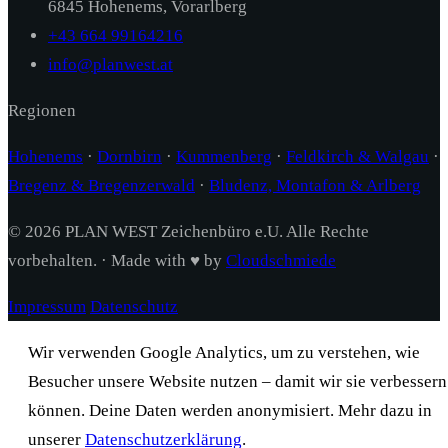
6845 Hohenems, Vorarlberg
+43 664 99164216
info@planwest.at
Regionen
Hohenems
·
Dornbirn
·
Kummenberg
·
Feldkirch & Walgau
·
Bregenz & Bregenzerwald
·
Bludenz, Montafon & Arlberg
© 2026 PLAN WEST Zeichenbüro e.U. Alle Rechte
vorbehalten. · Made with ♥ by
Cloudschmiede
Impressum
Datenschutz
Wir verwenden Google Analytics, um zu verstehen, wie
Besucher unsere Website nutzen – damit wir sie verbessern
können. Deine Daten werden anonymisiert. Mehr dazu in
unserer
Datenschutzerklärung
.