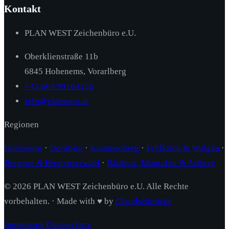
Kontakt
PLAN WEST Zeichenbüro e.U.
Oberklienstraße 11b
6845 Hohenems, Vorarlberg
+43 664 99164216
info@planwest.at
Regionen
Hohenems
·
Dornbirn
·
Kummenberg
·
Feldkirch & Walgau
·
Bregenz & Bregenzerwald
·
Bludenz, Montafon & Arlberg
© 2026 PLAN WEST Zeichenbüro e.U. Alle Rechte
vorbehalten. · Made with ♥ by
Cloudschmiede
Impressum
Datenschutz