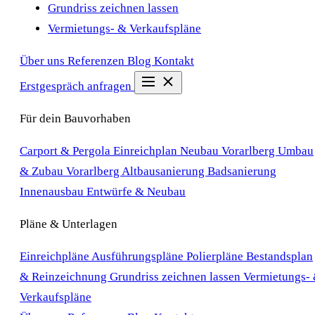
Grundriss zeichnen lassen
Vermietungs- & Verkaufspläne
Über uns
Referenzen
Blog
Kontakt
Erstgespräch anfragen
Für dein Bauvorhaben
Carport & Pergola Einreichplan
Neubau Vorarlberg
Umbau
& Zubau Vorarlberg
Altbausanierung
Badsanierung
Innenausbau
Entwürfe & Neubau
Pläne & Unterlagen
Einreichpläne
Ausführungspläne
Polierpläne
Bestandsplan
& Reinzeichnung
Grundriss zeichnen lassen
Vermietungs-
Verkaufspläne