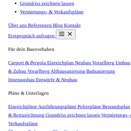
Grundriss zeichnen lassen
Vermietungs- & Verkaufspläne
Über uns
Referenzen
Blog
Kontakt
Erstgespräch anfragen
Für dein Bauvorhaben
Carport & Pergola Einreichplan
Neubau Vorarlberg
Umbau
& Zubau Vorarlberg
Altbausanierung
Badsanierung
Innenausbau
Entwürfe & Neubau
Pläne & Unterlagen
Einreichpläne
Ausführungspläne
Polierpläne
Bestandsplan
& Reinzeichnung
Grundriss zeichnen lassen
Vermietungs-
Verkaufspläne