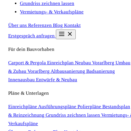
Grundriss zeichnen lassen
Vermietungs- & Verkaufspläne
Über uns
Referenzen
Blog
Kontakt
Erstgespräch anfragen
Für dein Bauvorhaben
Carport & Pergola Einreichplan
Neubau Vorarlberg
Umbau
& Zubau Vorarlberg
Altbausanierung
Badsanierung
Innenausbau
Entwürfe & Neubau
Pläne & Unterlagen
Einreichpläne
Ausführungspläne
Polierpläne
Bestandsplan
& Reinzeichnung
Grundriss zeichnen lassen
Vermietungs-
Verkaufspläne