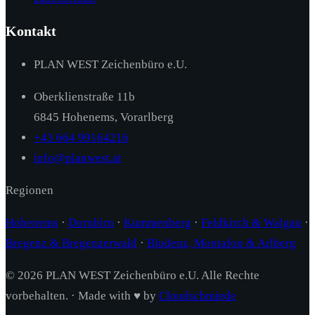
Kontakt
PLAN WEST Zeichenbüro e.U.
Oberklienstraße 11b
6845 Hohenems, Vorarlberg
+43 664 99164216
info@planwest.at
Regionen
Hohenems
·
Dornbirn
·
Kummenberg
·
Feldkirch & Walgau
·
Bregenz & Bregenzerwald
·
Bludenz, Montafon & Arlberg
© 2026 PLAN WEST Zeichenbüro e.U. Alle Rechte
vorbehalten. · Made with ♥ by
Cloudschmiede